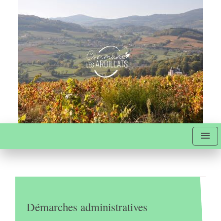
menu
Démarches administratives