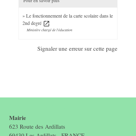
Pour en savoir plus
Le fonctionnement de la carte scolaire dans le
2nd degré
open_in_new
Ministère chargé de l'éducation
Signaler une erreur sur cette page
Contact & horaires du secrétariat
Mairie
623 Route des Ardillats
69430 Les Ardillats - FRANCE