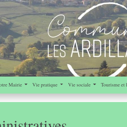
otre Mairie
Vie pratique
Vie sociale
Tourisme et 
nistratives