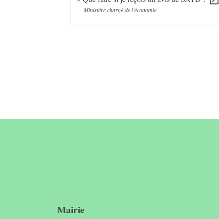
open_in_ne
Ministère chargé de l'économie
Contact &
horaires du
secrétariat
Mairie