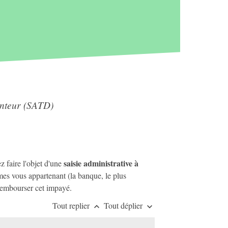
tenteur (SATD)
saisie administrative à
z faire l'objet d'une
mmes vous appartenant (la banque, le plus
 rembourser cet impayé.
Tout replier
Tout déplier
keyboard_arrow_up
keyboard_arrow_down