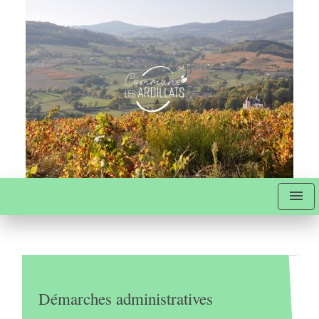
menu
Démarches administratives