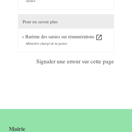
Justice
Pour en savoir plus
Barème des saisies sur rémunérations
open_in_new
Ministère chargé de la justice
Signaler une erreur sur cette page
Contact & horaires du secrétariat
Mairie