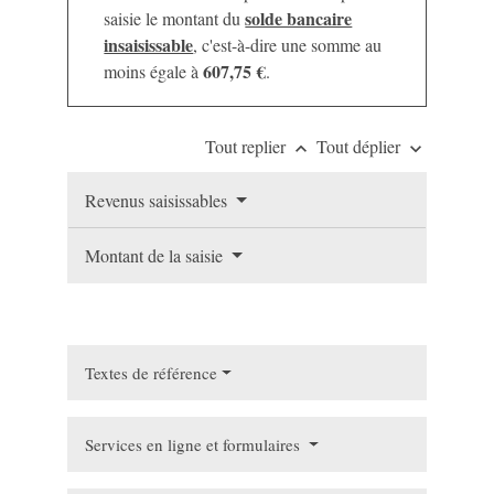
solde bancaire
saisie le montant du
insaisissable
, c'est-à-dire une somme au
607,75 €
moins égale à
.
Tout replier
Tout déplier
keyboard_arrow_up
keyboard_arrow_down
Revenus saisissables
Montant de la saisie
Textes de référence
Services en ligne et formulaires