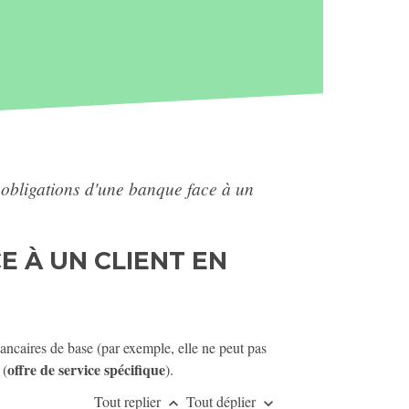
 obligations d'une banque face à un
E À UN CLIENT EN
bancaires de base (par exemple, elle ne peut pas
offre de service spécifique
 (
).
Tout replier
Tout déplier
keyboard_arrow_up
keyboard_arrow_down