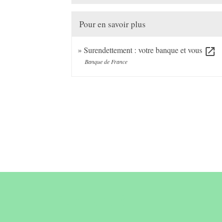
Pour en savoir plus
Surendettement : votre banque et vous
open_in_new
Banque de France
Contact &
horaires du