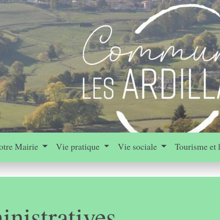
otre Mairie
Vie pratique
Vie sociale
Tourisme et 
nistratives