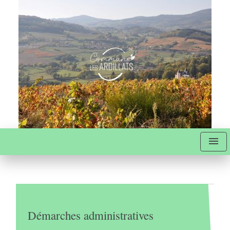
menu
Démarches administratives