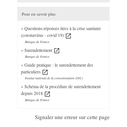
Pour en savoir plus
Questions-réponses liées à la crise sanitaire
(coronavirus - covid 19)
open_in_new
Banque de France
Surendettement
open_in_new
Banque de France
Guide pratique : le surendettement des
particuliers
open_in_new
Institut national de la consommation (INC)
Schéma de la procédure de surendettement
depuis 2018
open_in_new
Banque de France
Signaler une erreur sur cette page