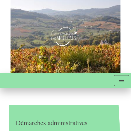
menu
Démarches administratives