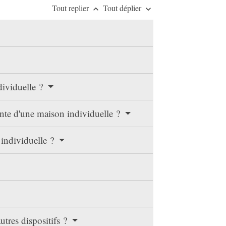
Tout replier
Tout déplier
keyboard_arrow_up
keyboard_arrow_down
dividuelle ?
nte d'une maison individuelle ?
 individuelle ?
tres dispositifs ?