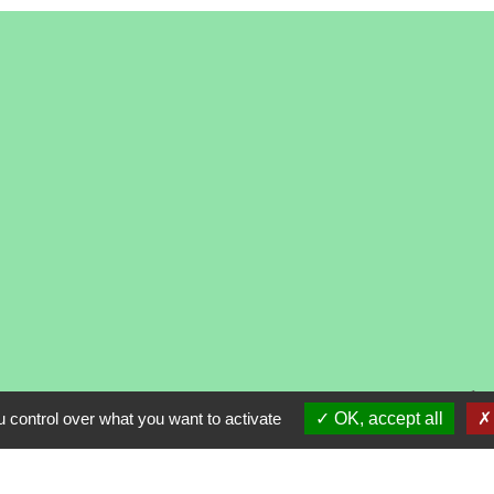
alité
-
Accessibilité
-
Plan du site
-
Gestion des cooki
 control over what you want to activate
OK, accept all
Site créé en partenariat avec Réseau des Communes