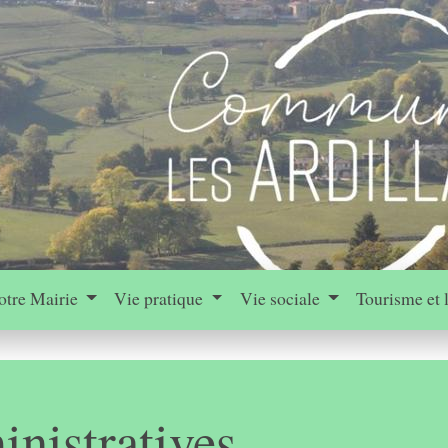
otre Mairie
Vie pratique
Vie sociale
Tourisme et 
nistratives