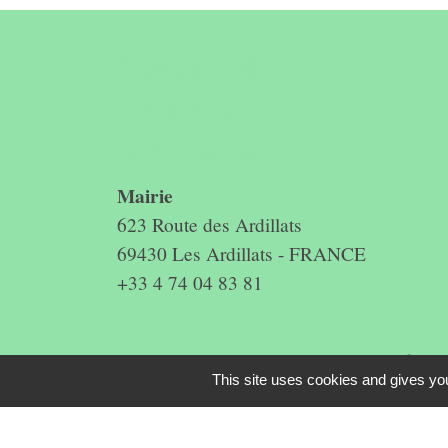
Contact &
horaires du
secrétariat
Mairie
623 Route des Ardillats
69430 Les Ardillats - FRANCE
+33 4 74 04 83 81
Mentions légales
-
Politique de confidenti
This site uses cookies and gives you