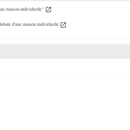
ne maison individuelle"
open_in_new
lobale d'une maison individuelle
open_in_new