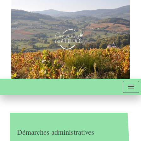
menu
Démarches administratives