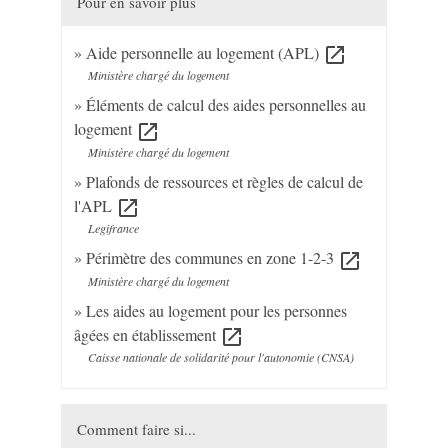
Pour en savoir plus
Aide personnelle au logement (APL)
open_in_new
Ministère chargé du logement
Éléments de calcul des aides personnelles au
logement
open_in_new
Ministère chargé du logement
Plafonds de ressources et règles de calcul de
l'APL
open_in_new
Legifrance
Périmètre des communes en zone 1-2-3
open_in_new
Ministère chargé du logement
Les aides au logement pour les personnes
âgées en établissement
open_in_new
Caisse nationale de solidarité pour l'autonomie (CNSA)
Comment faire si...