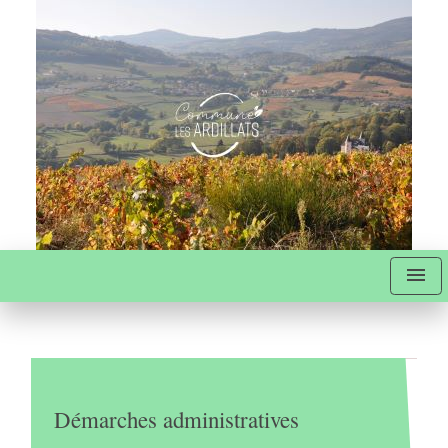
menu
Démarches administratives