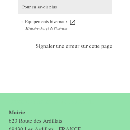
Pour en savoir plus
Equipements hivernaux
open_in_new
Ministère chargé de l'intérieur
Signaler une erreur sur cette page
Contact & horaires du secrétariat
Mairie
623 Route des Ardillats
69430 Les Ardillats - FRANCE