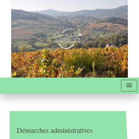
menu
Démarches administratives