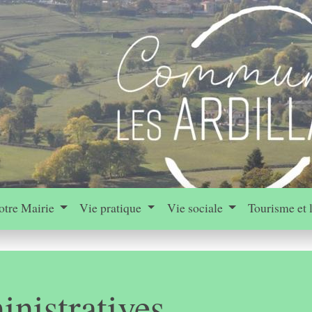
otre Mairie
Vie pratique
Vie sociale
Tourisme et 
nistratives