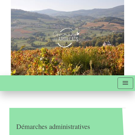
menu
Démarches administratives