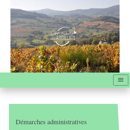
menu
Démarches administratives