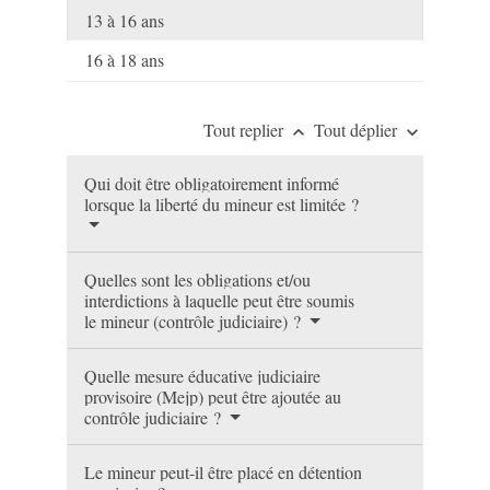
13 à 16 ans
16 à 18 ans
Tout replier
Tout déplier
keyboard_arrow_up
keyboard_arrow_down
Qui doit être obligatoirement informé
lorsque la liberté du mineur est limitée ?
Quelles sont les obligations et/ou
interdictions à laquelle peut être soumis
le mineur (contrôle judiciaire) ?
Quelle mesure éducative judiciaire
provisoire (Mejp) peut être ajoutée au
contrôle judiciaire ?
Le mineur peut-il être placé en détention