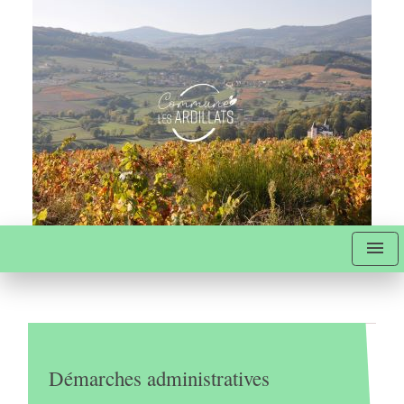
menu
Démarches administratives