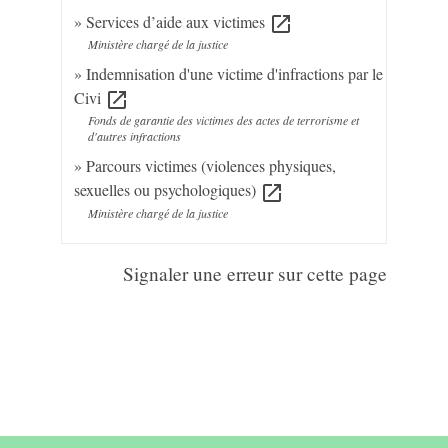
Services d’aide aux victimes
open_in_new
Ministère chargé de la justice
Indemnisation d'une victime d'infractions par le
Civi
open_in_new
Fonds de garantie des victimes des actes de terrorisme et
d'autres infractions
Parcours victimes (violences physiques,
sexuelles ou psychologiques)
open_in_new
Ministère chargé de la justice
Signaler une erreur sur cette page