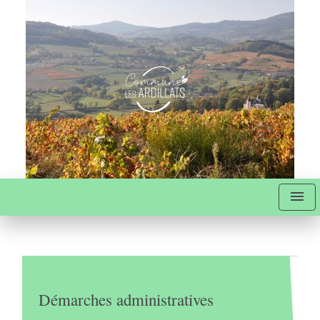
menu
Démarches administratives