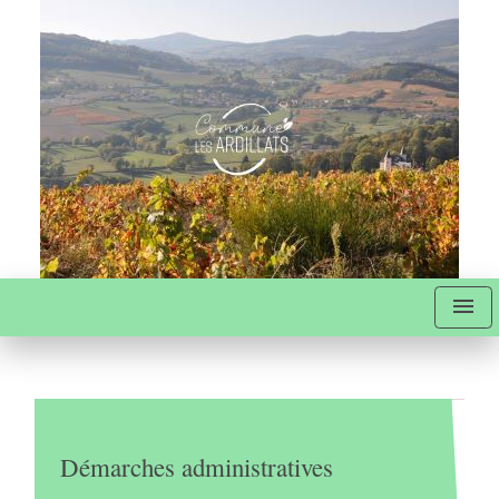
menu
Démarches administratives