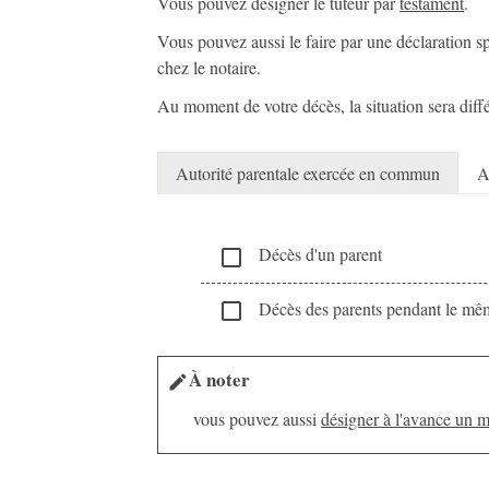
Vous pouvez désigner le tuteur par
testament
.
Vous pouvez aussi le faire par une déclaration s
chez le notaire.
Au moment de votre décès, la situation sera dif
Autorité parentale exercée en commun
A
Décès d'un parent
check_box_outline_blank
Décès des parents pendant le mê
check_box_outline_blank
À noter
edit
vous pouvez aussi
désigner à l'avance un 