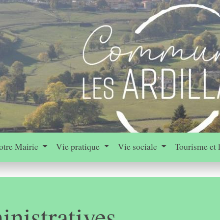
otre Mairie
Vie pratique
Vie sociale
Tourisme et 
nistratives