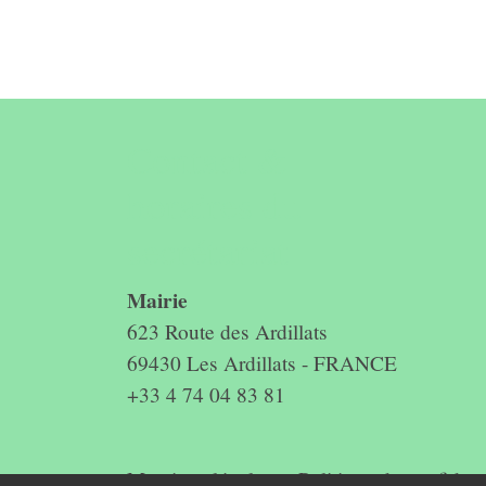
Contact &
horaires du
secrétariat
Mairie
623 Route des Ardillats
69430 Les Ardillats - FRANCE
+33 4 74 04 83 81
Mentions légales
-
Politique de confidenti