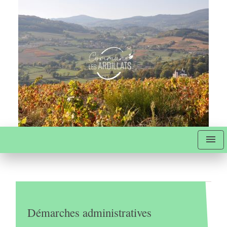
menu
Démarches administratives