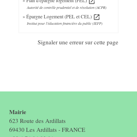
Plan d'épargne logement (PEL)
open_in_new
Autorité de contrôle prudentiel et de résolution (ACPR)
Épargne Logement (PEL et CEL)
open_in_new
Institut pour l'éducation financière du public (IEFP)
Signaler une erreur sur cette page
Contact & horaires du secrétariat
Mairie
623 Route des Ardillats
69430 Les Ardillats - FRANCE