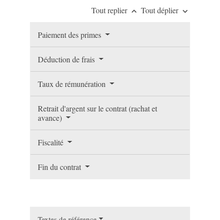
Tout replier
Tout déplier
keyboard_arrow_up
keyboard_arrow_down
Paiement des primes
Déduction de frais
Taux de rémunération
Retrait d'argent sur le contrat (rachat et
avance)
Fiscalité
Fin du contrat
Textes de référence