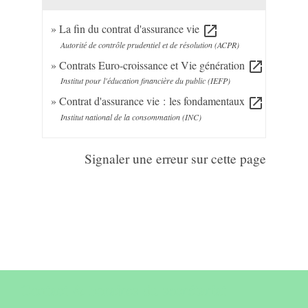
La fin du contrat d'assurance vie
open_in_new
Autorité de contrôle prudentiel et de résolution (ACPR)
Contrats Euro-croissance et Vie génération
open_in_new
Institut pour l'éducation financière du public (IEFP)
Contrat d'assurance vie : les fondamentaux
open_in_new
Institut national de la consommation (INC)
Signaler une erreur sur cette page
Contact & horaires du secrétariat