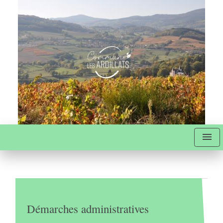
menu
Démarches administratives