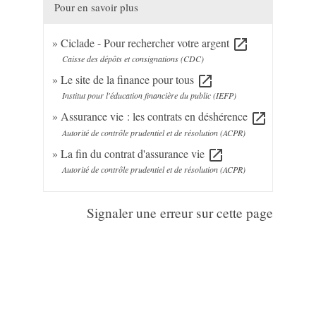
Pour en savoir plus
Ciclade - Pour rechercher votre argent
open_in_new
Caisse des dépôts et consignations (CDC)
Le site de la finance pour tous
open_in_new
Institut pour l'éducation financière du public (IEFP)
Assurance vie : les contrats en déshérence
open_in_new
Autorité de contrôle prudentiel et de résolution (ACPR)
La fin du contrat d'assurance vie
open_in_new
Autorité de contrôle prudentiel et de résolution (ACPR)
Signaler une erreur sur cette page