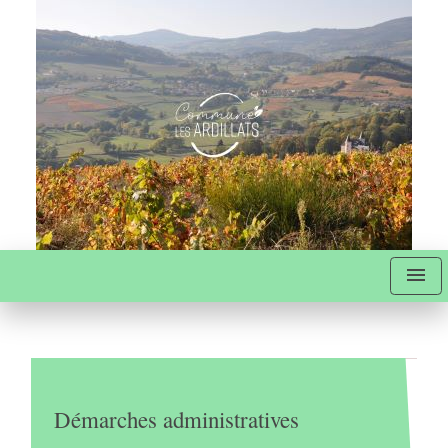
menu
Démarches administratives