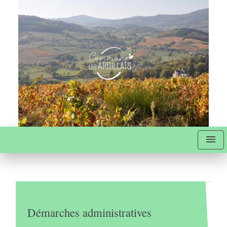
menu
Démarches administratives