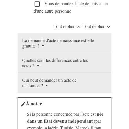
Vous demandez l'acte de naissance
check_box_outline_blank
d'une autre personne
Tout replier
Tout déplier
keyboard_arrow_up
keyboard_arrow_down
La demande d'acte de naissance est-elle
gratuite ?
Quelles sont les différences entre les
actes ?
Qui peut demander un acte de
naissance ?
À noter
edit
née
Si la personne concernée par l'acte est
dans un État devenu indépendant
(par
exemple, Algérie, Tunisie, Maroc), il faut