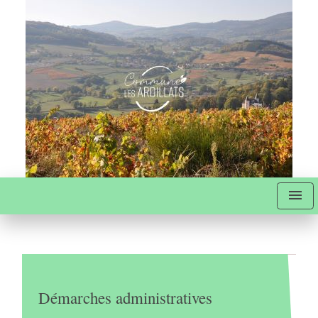
menu
Démarches administratives