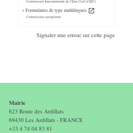
Commission Internationale de l'État Civil (CIEC)
Formulaires de type multilingues
open_in_new
Commission européenne
Signaler une erreur sur cette page
Contact & horaires du secrétariat
Mairie
623 Route des Ardillats
69430 Les Ardillats - FRANCE
+33 4 74 04 83 81