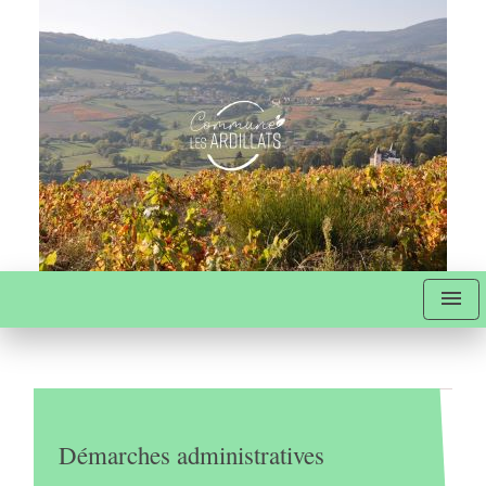
menu
Démarches administratives