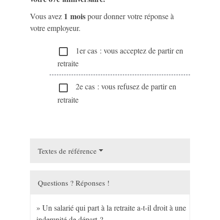
1 mois
Vous avez
pour donner votre réponse à
votre employeur.
1er cas : vous acceptez de partir en
check_box_outline_blank
retraite
2e cas : vous refusez de partir en
check_box_outline_blank
retraite
Textes de référence
Questions ? Réponses !
Un salarié qui part à la retraite a-t-il droit à une
indemnité de départ ?