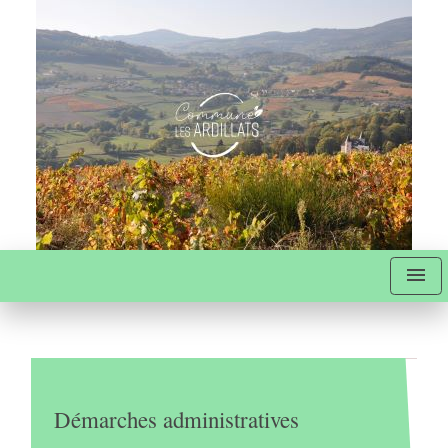
menu
Démarches administratives