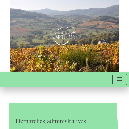
menu
Démarches administratives