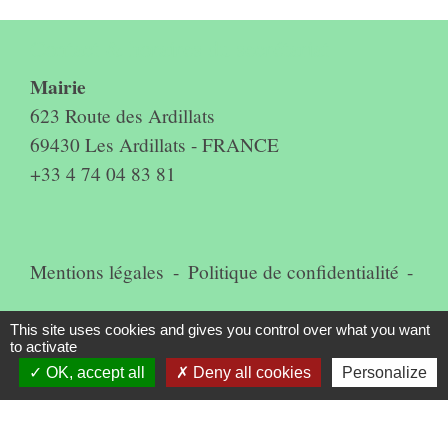
Contact & horaires du secrétariat
Mairie
623 Route des Ardillats
69430 Les Ardillats - FRANCE
+33 4 74 04 83 81
Mentions légales
-
Politique de confidentialité
-
Accessibilité
-
Plan du site
-
This site uses cookies and gives you control over what you want
to activate
Gestion des cookies
OK, accept all
Deny all cookies
Personalize
Site créé en partenariat avec Réseau des Communes