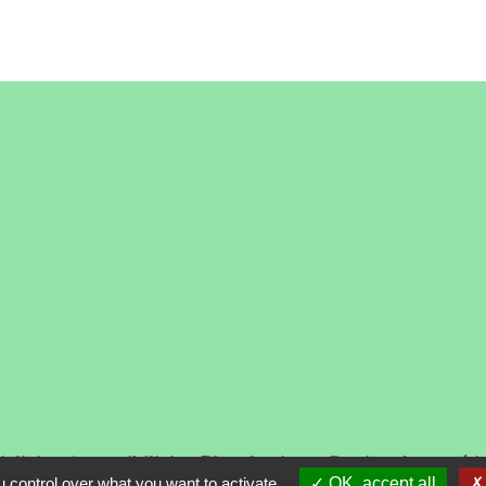
alité
-
Accessibilité
-
Plan du site
-
Gestion des cooki
 control over what you want to activate
OK, accept all