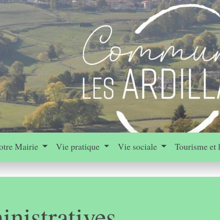
otre Mairie
Vie pratique
Vie sociale
Tourisme et 
nistratives