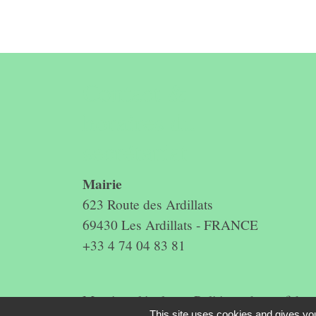
Contact &
horaires du
secrétariat
Mairie
623 Route des Ardillats
69430 Les Ardillats - FRANCE
+33 4 74 04 83 81
Mentions légales
-
Politique de confidenti
This site uses cookies and gives you