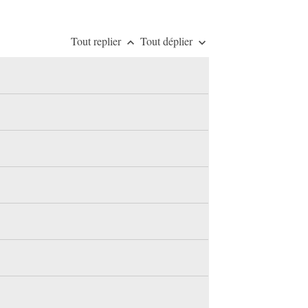
Tout replier
Tout déplier
keyboard_arrow_up
keyboard_arrow_down