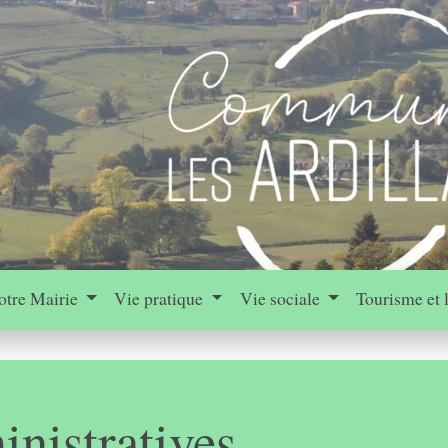
otre Mairie
Vie pratique
Vie sociale
Tourisme et 
nistratives