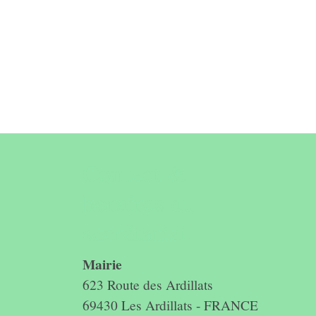
Contact &
horaires du
secrétariat
Mairie
623 Route des Ardillats
69430 Les Ardillats - FRANCE