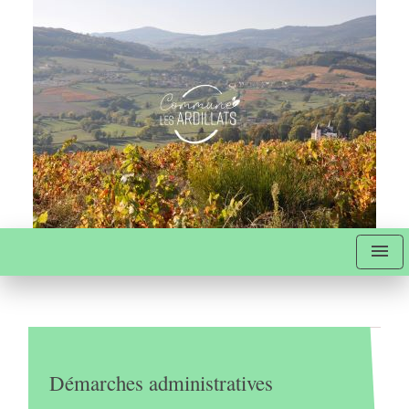
menu
Démarches administratives