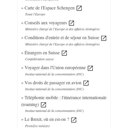
Carte de l'Espace Schengen
open_in_new
Toute l'Europe
Conseils aux voyageurs
open_in_new
Ministère chargé de l'Europe et des affaires étrangères
Conditions d'entrée et de séjour en Suisse
open_in_new
Ministère chargé de l'Europe et des affaires étrangères
Étrangers en Suisse
open_in_new
Confédération suisse
Voyager dans l'Union européenne
open_in_new
Institut national de la consommation (INC)
Vos droits de passager en avion
open_in_new
Institut national de la consommation (INC)
Téléphonie mobile : l'itinérance internationale
(roaming)
open_in_new
Institut national de la consommation (INC)
Le Brexit, où en est-on ?
open_in_new
Première ministre