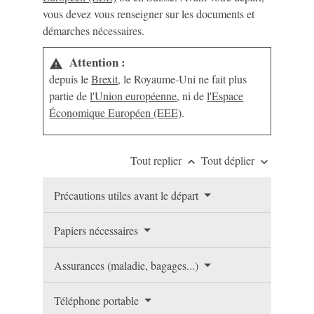
vous devez vous renseigner sur les documents et
démarches nécessaires.
Attention :
warning
depuis le
Brexit
, le Royaume-Uni ne fait plus
partie de
l'Union européenne
, ni de
l'Espace
Économique Européen (EEE)
.
Tout replier
Tout déplier
keyboard_arrow_up
keyboard_arrow_down
Précautions utiles avant le départ
Papiers nécessaires
Assurances (maladie, bagages...)
Téléphone portable