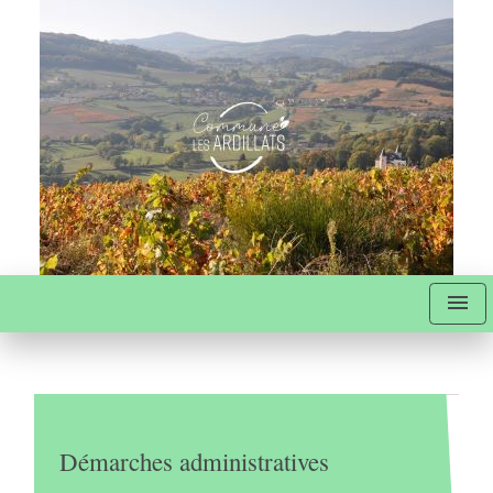
menu
Démarches administratives