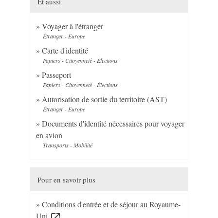
Et aussi
Voyager à l'étranger
Étranger - Europe
Carte d'identité
Papiers - Citoyenneté - Élections
Passeport
Papiers - Citoyenneté - Élections
Autorisation de sortie du territoire (AST)
Étranger - Europe
Documents d'identité nécessaires pour voyager
en avion
Transports - Mobilité
Pour en savoir plus
Conditions d'entrée et de séjour au Royaume-
Uni
open_in_new