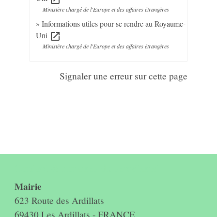
Ministère chargé de l'Europe et des affaires étrangères
Informations utiles pour se rendre au Royaume-
Uni
open_in_new
Ministère chargé de l'Europe et des affaires étrangères
Signaler une erreur sur cette page
Contact & horaires du secrétariat
Mairie
623 Route des Ardillats
69430 Les Ardillats - FRANCE