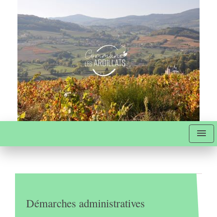
menu
Démarches administratives