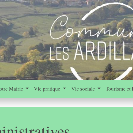
otre Mairie
Vie pratique
Vie sociale
Tourisme et 
nistratives