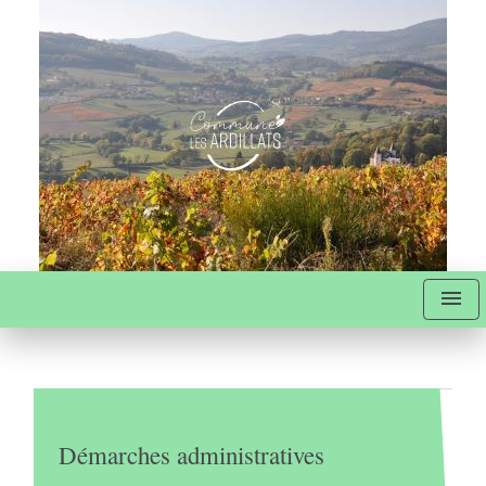
menu
Démarches administratives