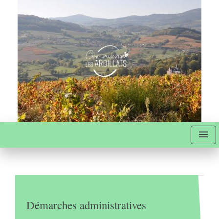
menu
Démarches administratives