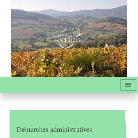
menu
Démarches administratives