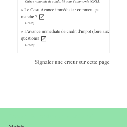
Caisse nationale de solidarité pour l'autonomie (CNSA)
Le Cesu Avance immédiate : comment ça
marche ?
open_in_new
Urssaf
L'avance immédiate de crédit d'impôt (foire aux
questions)
open_in_new
Urssaf
Signaler une erreur sur cette page
Contact & horaires du secrétariat
Mairie