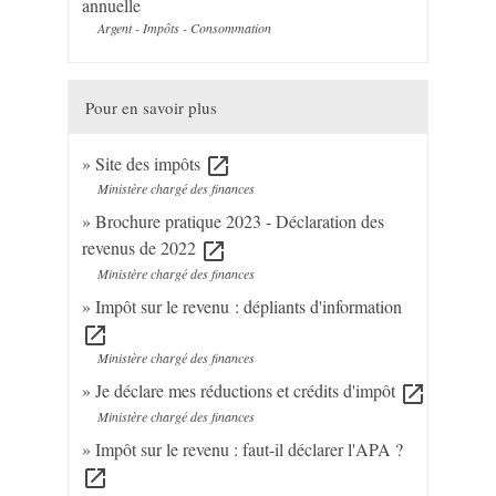
annuelle
Argent - Impôts - Consommation
Pour en savoir plus
Site des impôts
open_in_new
Ministère chargé des finances
Brochure pratique 2023 - Déclaration des
revenus de 2022
open_in_new
Ministère chargé des finances
Impôt sur le revenu : dépliants d'information
open_in_new
Ministère chargé des finances
Je déclare mes réductions et crédits d'impôt
open_in_new
Ministère chargé des finances
Impôt sur le revenu : faut-il déclarer l'APA ?
open_in_new