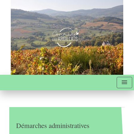
menu
Démarches administratives