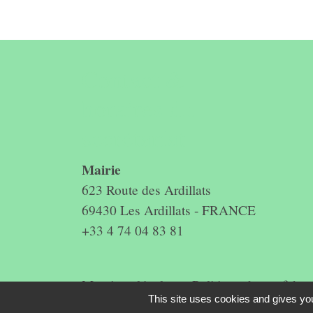
Contact &
horaires du
secrétariat
Mairie
623 Route des Ardillats
69430 Les Ardillats - FRANCE
+33 4 74 04 83 81
Mentions légales
-
Politique de confidenti
This site uses cookies and gives you