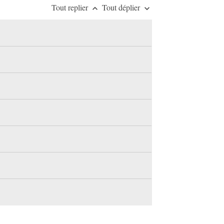
Tout replier
Tout déplier
keyboard_arrow_up
keyboard_arrow_down