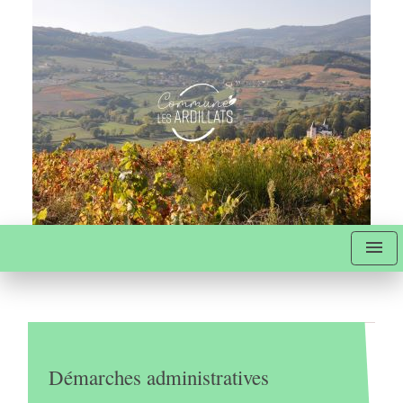
menu
Démarches administratives