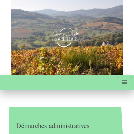
menu
Démarches administratives