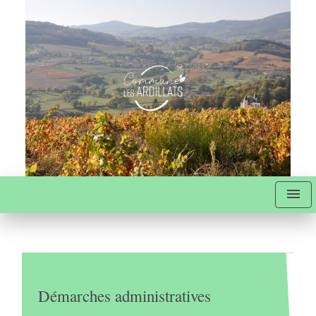
menu
Démarches administratives