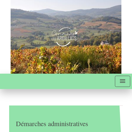
menu
Démarches administratives