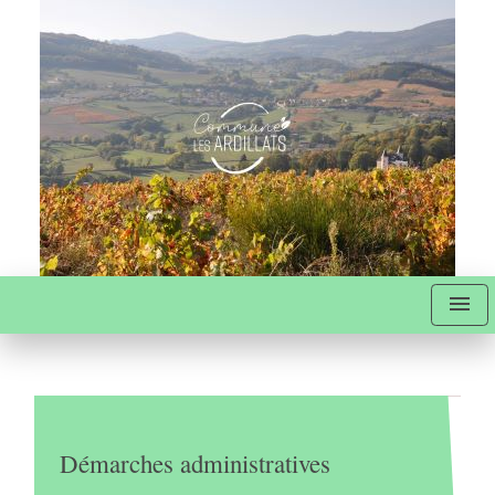
menu
Démarches administratives