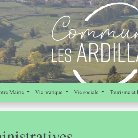
otre Mairie
Vie pratique
Vie sociale
Tourisme et 
nistratives