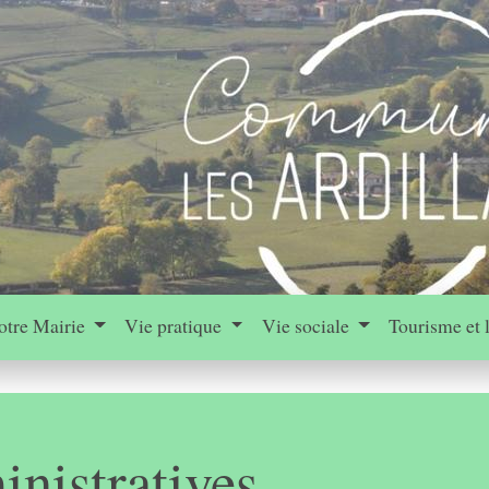
otre Mairie
Vie pratique
Vie sociale
Tourisme et 
nistratives