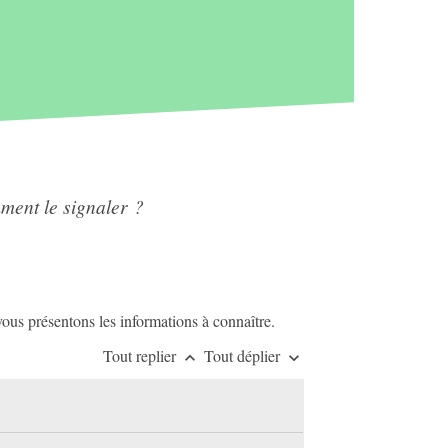
ment le signaler ?
ous présentons les informations à connaître.
Tout replier
Tout déplier
keyboard_arrow_up
keyboard_arrow_down