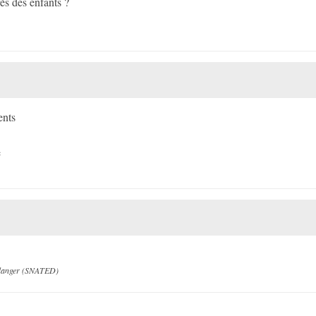
ès des enfants ?
ents
e
n danger (SNATED)