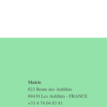
Contact &
horaires du
secrétariat
Mairie
623 Route des Ardillats
69430 Les Ardillats - FRANCE
+33 4 74 04 83 81