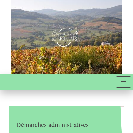
menu
Démarches administratives