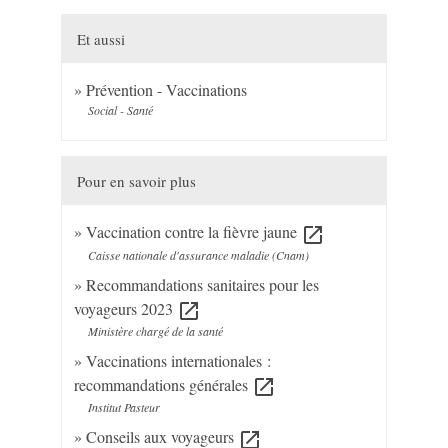
Et aussi
Prévention - Vaccinations
Social - Santé
Pour en savoir plus
Vaccination contre la fièvre jaune
open_in_new
Caisse nationale d'assurance maladie (Cnam)
Recommandations sanitaires pour les
voyageurs 2023
open_in_new
Ministère chargé de la santé
Vaccinations internationales :
recommandations générales
open_in_new
Institut Pasteur
Conseils aux voyageurs
open_in_new