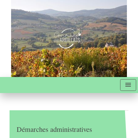
menu
Démarches administratives