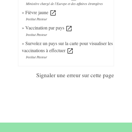
Ministère chargé de l'Europe et des affaires étrangères
Fièvre jaune
open_in_new
Institut Pasteur
Vaccination par pays
open_in_new
Institut Pasteur
Survolez un pays sur la carte pour visualiser les
vaccinations à effectuer
open_in_new
Institut Pasteur
Signaler une erreur sur cette page
Contact & horaires du secrétariat