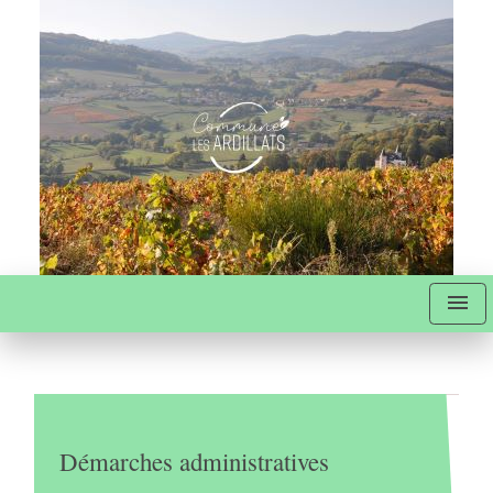
menu
Démarches administratives