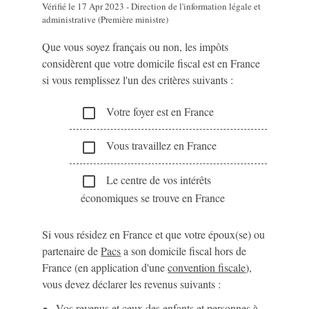
Vérifié le 17 Apr 2023 - Direction de l'information légale et
administrative (Première ministre)
Que vous soyez français ou non, les impôts
considèrent que votre domicile fiscal est en France
si vous remplissez l'un des critères suivants :
Votre foyer est en France
check_box_outline_blank
Vous travaillez en France
check_box_outline_blank
Le centre de vos intérêts
check_box_outline_blank
économiques se trouve en France
Si vous résidez en France et que votre époux(se) ou
partenaire de
Pacs
a son domicile fiscal hors de
France (en application d'une
convention fiscale
),
vous devez déclarer les revenus suivants :
Vos revenus et ceux des enfants et personnes à