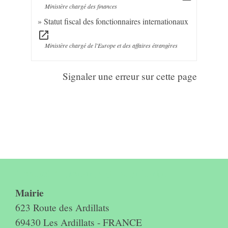
Ministère chargé des finances
Statut fiscal des fonctionnaires internationaux
open_in_new
Ministère chargé de l'Europe et des affaires étrangères
Signaler une erreur sur cette page
Contact & horaires du secrétariat
Mairie
623 Route des Ardillats
69430 Les Ardillats - FRANCE