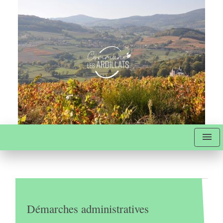
menu
Démarches administratives