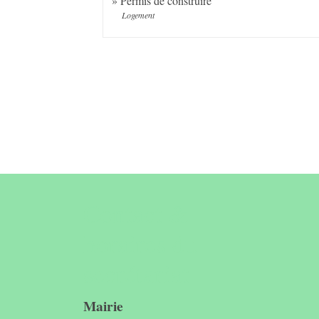
Permis de construire
Logement
Contact &
horaires du
secrétariat
Mairie