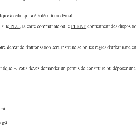
tique
à celui qui a été détruit ou démoli.
si le
PLU
, la carte communale ou le
PPRNP
contiennent des dispositio
votre demande d'autorisation sera instruite selon les règles d'urbanisme e
dentique », vous devez demander un
permis de construire
ou déposer un
ent.
0 m²