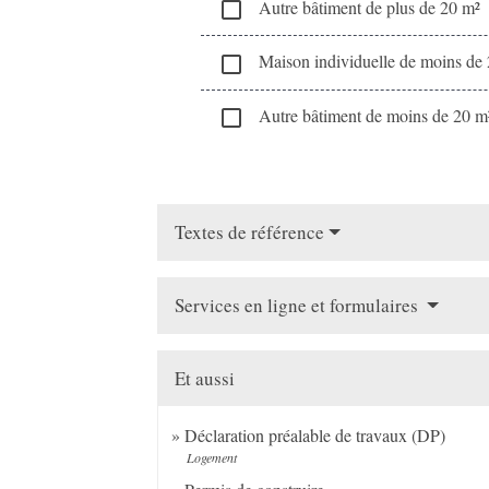
Autre bâtiment de plus de 20 m²
check_box_outline_blank
Maison individuelle de moins de
check_box_outline_blank
Autre bâtiment de moins de 20 m
check_box_outline_blank
Textes de référence
Services en ligne et formulaires
Et aussi
Déclaration préalable de travaux (DP)
Logement