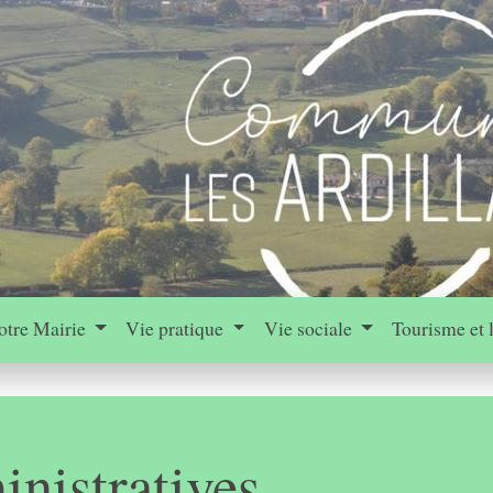
otre Mairie
Vie pratique
Vie sociale
Tourisme et 
nistratives