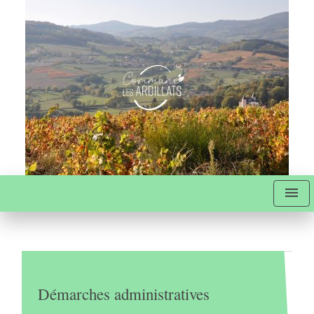
menu
Démarches administratives