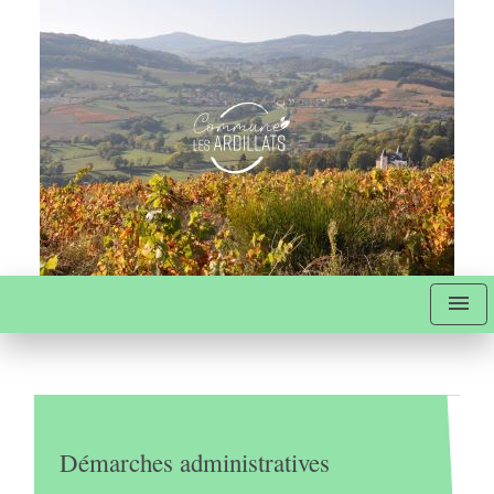
menu
Démarches administratives